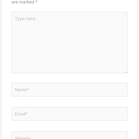
are marked
*
Type
here..
Name*
Email*
Website