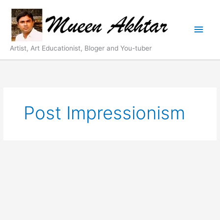
Skip
Main
to
content
Men
Artist, Art Educationist, Bloger and You-tuber
Post Impressionism