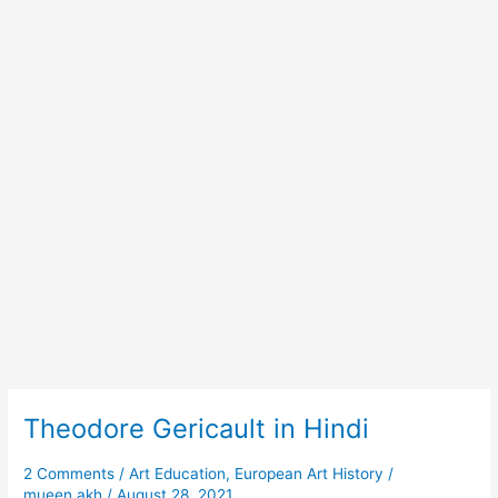
Theodore Gericault in Hindi
Theodore
Gericault
in
2 Comments
/
Art Education
,
European Art History
/
mueen.akh
/
August 28, 2021
Hindi