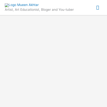
Skip
Mai
to
Artist, Art Educationist, Bloger and You-tuber
content
Me