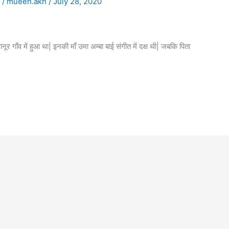
t
/
mueen.akh
/
July 28, 2020
ूर गाँव में हुआ था| इनकी माँ उमा अम्बा बाई संगीत में दक्ष थी| जबकि पिता