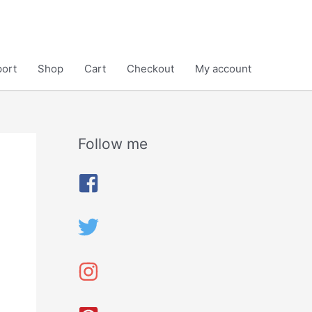
ort
Shop
Cart
Checkout
My account
Follow me
A
r
c
h
i
v
e
s