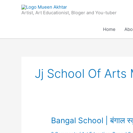
Skip
to
Artist, Art Educationist, Bloger and You-tuber
content
Home
Abo
Jj School Of Art
Bangal
Bangal School | बंगाल स्
School
|