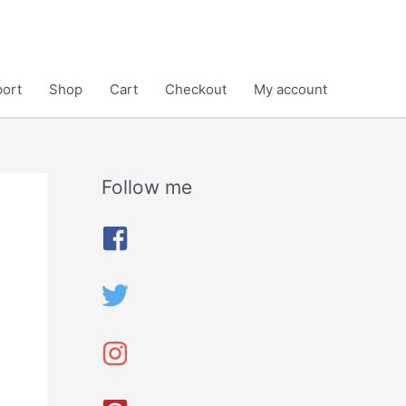
ort
Shop
Cart
Checkout
My account
Follow me
A
r
c
h
i
v
e
s