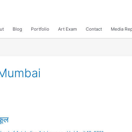
ut
Blog
Portfolio
Art Exam
Contact
Media Rep
s Mumbai
कूल