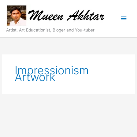
Skip
Main
to
content
Men
Artist, Art Educationist, Bloger and You-tuber
Impressionism
Artwork