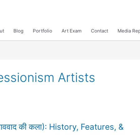
ut
Blog
Portfolio
Art Exam
Contact
Media Rep
ssionism Artists
ाववाद की कला): History, Features, &