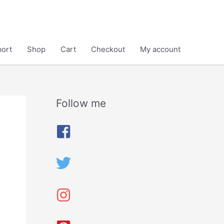
ort
Shop
Cart
Checkout
My account
Follow me
A
r
c
h
i
v
e
s