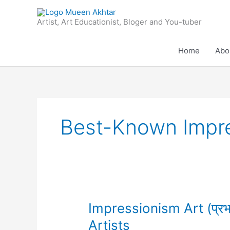
Skip
to
Artist, Art Educationist, Bloger and You-tuber
content
Home
Abo
Best-Known Impre
Impressionism
Impressionism Art (प्रभ
Art
Artists
(प्रभाववाद