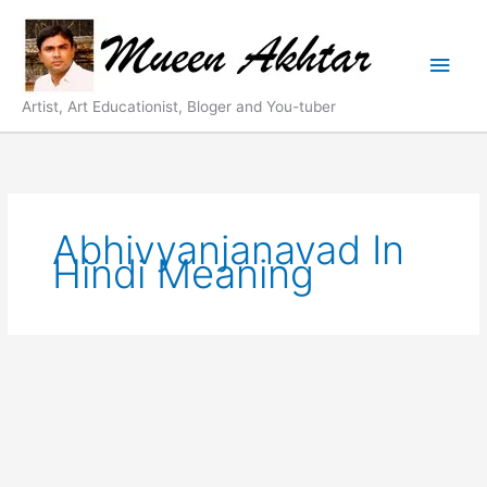
Skip
Main
to
content
Men
Artist, Art Educationist, Bloger and You-tuber
Abhivyanjanavad In
Hindi Meaning