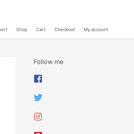
ort
Shop
Cart
Checkout
My account
Follow me
A
r
c
h
i
v
e
s