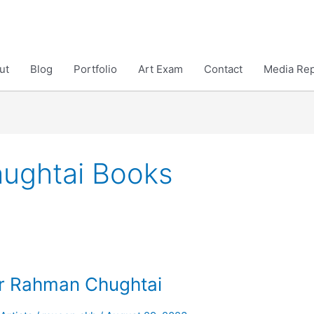
ut
Blog
Portfolio
Art Exam
Contact
Media Rep
ughtai Books
bdur Rahman Chughtai