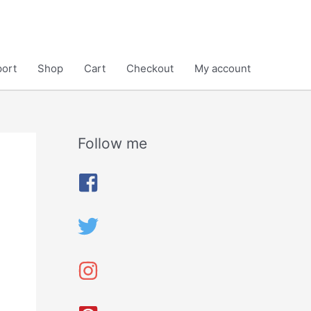
ort
Shop
Cart
Checkout
My account
Follow me
A
r
c
h
i
v
e
s