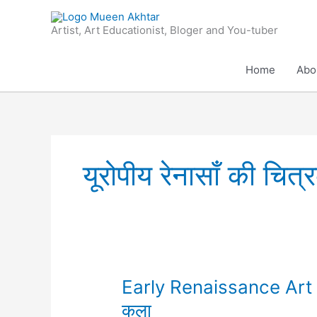
Skip
to
Artist, Art Educationist, Bloger and You-tuber
content
Home
Abo
यूरोपीय रेनासाँ की चित
Early
Early Renaissance Art in I
Renaissance
कला
Art