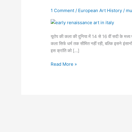
in
1 Comment
/
European Art History
/
mu
Italy
|
इटली
में
यूरोप की कला की दुनिया में 14 से 16 वीं सदी के म
प्रारंभिक
कला सिर्फ धर्म तक सीमित नहीं रही, बल्कि इसने इंसा
पुनर्जागरण
इस क्रांति को […]
की
कला
Read More »