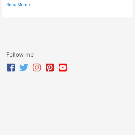
Read More »
Follow me
A
r
c
h
i
v
e
s