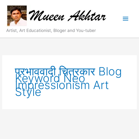
Skip
Main
to
content
Men
Artist, Art Educationist, Bloger and You-tuber
प्रभाववादी चित्रकार Blog
Keyword Neo
Impressionism Art
Style