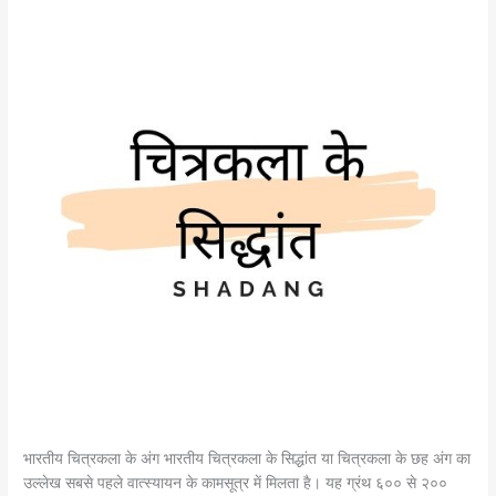
भारतीय चित्रकला के अंग भारतीय चित्रकला के सिद्धांत या चित्रकला के छह अंग का
उल्लेख सबसे पहले वात्स्यायन के कामसूत्र में मिलता है। यह ग्रंथ ६०० से २००