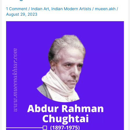
|
1 Comment
/
Indian Art
,
Indian Modern Artists
/
mueen.akh
/
Abdur
August 29, 2023
Rahman
Chughtai