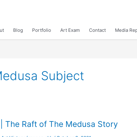
ut
Blog
Portfolio
Art Exam
Contact
Media Rep
Medusa Subject
कहानी | The Raft of The Medusa Story