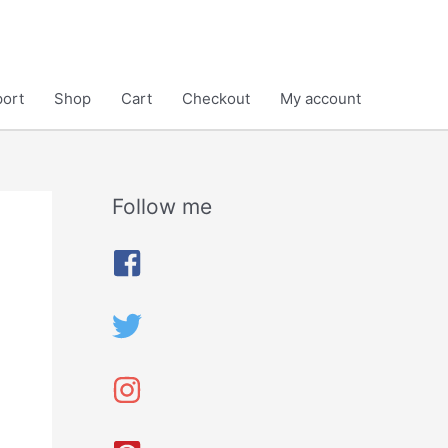
ort
Shop
Cart
Checkout
My account
Follow me
A
r
c
h
i
v
e
s