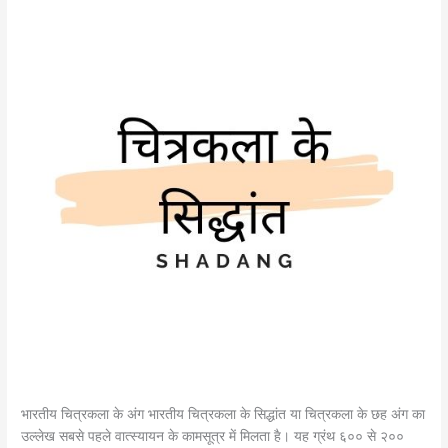
भारतीय चित्रकला के अंग भारतीय चित्रकला के सिद्धांत या चित्रकला के छह अंग का
उल्लेख सबसे पहले वात्स्यायन के कामसूत्र में मिलता है। यह ग्रंथ ६०० से २००