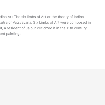
ian Art The six limbs of Art or the theory of Indian
asutra of Vatsyayana. Six Limbs of Art were composed in
 a resident of Jaipur criticized it in the 11th century
ent paintings