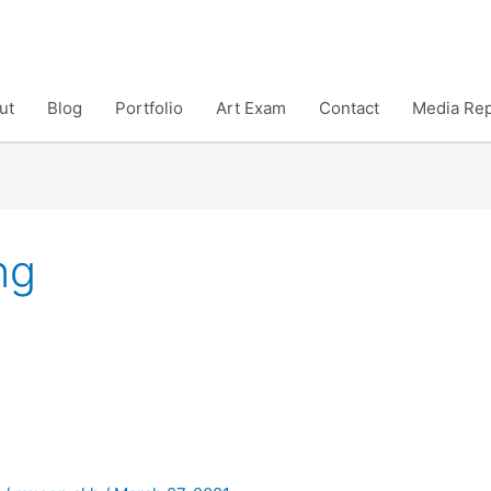
ut
Blog
Portfolio
Art Exam
Contact
Media Rep
ng