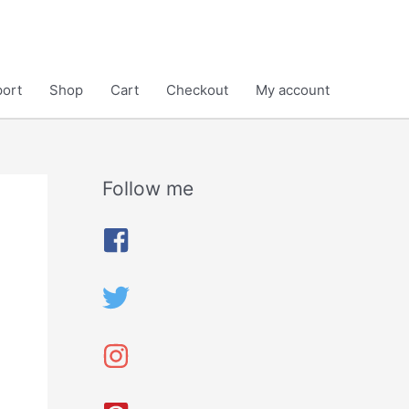
ort
Shop
Cart
Checkout
My account
Follow me
A
r
c
h
i
v
e
s