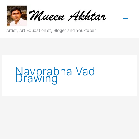
Skip
Main
to
content
Men
Artist, Art Educationist, Bloger and You-tuber
Navprabha Vad
Drawing