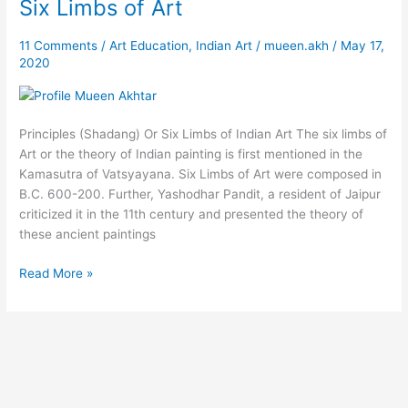
Six Limbs of Art
Six
Limbs
of
11 Comments
/
Art Education
,
Indian Art
/
mueen.akh
/
May 17,
2020
Art
Principles (Shadang) Or Six Limbs of Indian Art The six limbs of
Art or the theory of Indian painting is first mentioned in the
Kamasutra of Vatsyayana. Six Limbs of Art were composed in
B.C. 600-200. Further, Yashodhar Pandit, a resident of Jaipur
criticized it in the 11th century and presented the theory of
these ancient paintings
Read More »