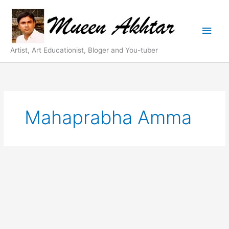
Skip
Main
to
content
Men
Artist, Art Educationist, Bloger and You-tuber
Mahaprabha Amma