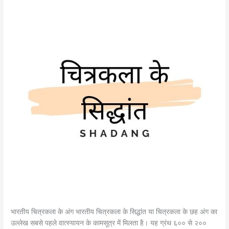
भारतीय चित्रकला के अंग भारतीय चित्रकला के सिद्धांत या चित्रकला के छह अंग का
उल्लेख सबसे पहले वात्स्यायन के कामसूत्र में मिलता है। यह ग्रंथ ६०० से २००