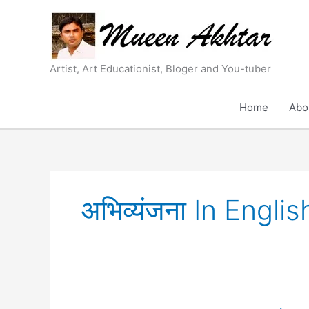
Skip
to
content
Artist, Art Educationist, Bloger and You-tuber
Home
Abo
अभिव्यंजना In Englis