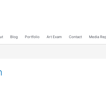
ut
Blog
Portfolio
Art Exam
Contact
Media Rep
h