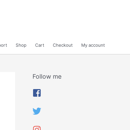
ort
Shop
Cart
Checkout
My account
Follow me
A
r
c
h
i
v
e